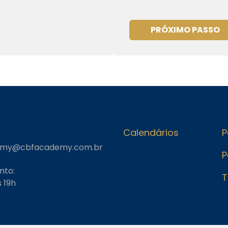
PRÓXIMO PASSO
Calendários
P
emy@cbfacademy.com.br
P
nto:
T
 19h