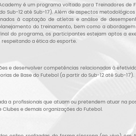
F Academy é um programa voltado para Treinadores de 
 do Sub-12 até Sub-17). Além de aspectos metodológicos
ados à captação de atletas e análise de desempenho, 
o planejamento do treinamento, bem como a abordagem de
inal do programa, os participantes estejam aptos a ex
 respeitando a ética do esporte.
ões e desenvolver competências relacionadas à efetivid
ias de Base do Futebol (a partir do Sub-12 até Sub-17).
nada a profissionais que atuam ou pretendem atuar na p
e Clubes e demais organizações do Futebol.
ades online realizadas de forma síncrona (ao vivo) em