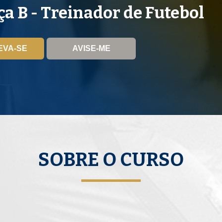
ça B - Treinador de Futebol
EVA-SE
AVISE-ME
SOBRE O CURSO